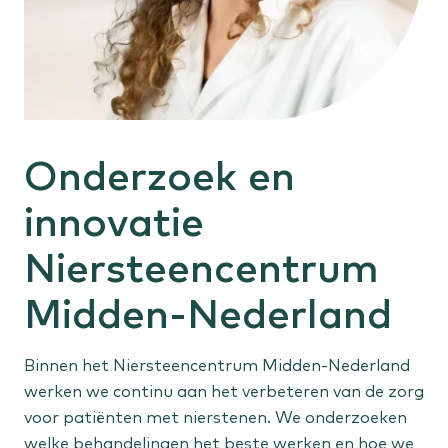
Gehoorproblemen
Oorontsteking
Buik, bekken en anus
Galstenen
Vergrote prostaat
Onderzoek en
Anale klachten
innovatie
Huid en vaten
Niersteencentrum
Verdachte plekjes
Midden-Nederland
Spataderen
Vetbult
Binnen het Niersteencentrum Midden-Nederland
werken we continu aan het verbeteren van de zorg
Sportletsel
voor patiënten met nierstenen. We onderzoeken
Knieletsel
welke behandelingen het beste werken en hoe we