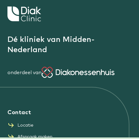
Keer
terug
naar
de
Dé kliniek van Midden-
homepage
Nederland
onderdeel van
Diakonessenhuis
Contact
Locatie
Afspraak maken