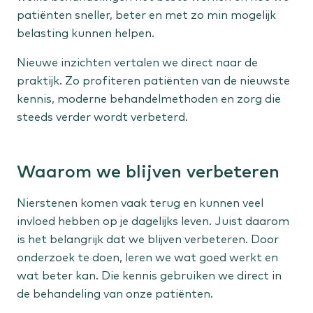
patiënten sneller, beter en met zo min mogelijk
belasting kunnen helpen.
Vrouw
Nieuwe inzichten vertalen we direct naar de
Menstruatieklachten
praktijk. Zo profiteren patiënten van de nieuwste
Overgangsklachten
kennis, moderne behandelmethoden en zorg die
steeds verder wordt verbeterd.
Kind
Flaporen
Waarom we blijven verbeteren
Liesbreuk
Scheelzien
Nierstenen komen vaak terug en kunnen veel
invloed hebben op je dagelijks leven. Juist daarom
Expertisecentra
is het belangrijk dat we blijven verbeteren. Door
onderzoek te doen, leren we wat goed werkt en
Liesbreuk
wat beter kan. Die kennis gebruiken we direct in
Niersteen
de behandeling van onze patiënten.