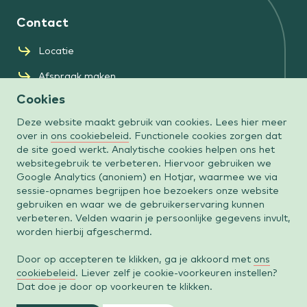
Contact
Locatie
Afspraak maken
Cookies
Zorgverzekeraars
Over ons
Deze website maakt gebruik van cookies. Lees hier meer
over in
ons cookiebeleid
. Functionele cookies zorgen dat
Onze artsen
de site goed werkt. Analytische cookies helpen ons het
websitegebruik te verbeteren. Hiervoor gebruiken we
Behandelingen
Google Analytics (anoniem) en Hotjar, waarmee we via
sessie-opnames begrijpen hoe bezoekers onze website
Wachttijden
gebruiken en waar we de gebruikerservaring kunnen
verbeteren. Velden waarin je persoonlijke gegevens invult,
Over Diak Clinic
worden hierbij afgeschermd.
Verwijzers
Door op accepteren te klikken, ga je akkoord met
ons
Meer informatie
cookiebeleid
. Liever zelf je cookie-voorkeuren instellen?
Dat doe je door op voorkeuren te klikken.