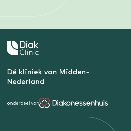
Keer
terug
naar
de
Dé kliniek van Midden-
homepage
Nederland
onderdeel van
Diakonessenhuis