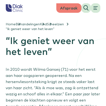
Keer
Open
Afspraak
Zoeken
het
terug
men
naar
Menu
Menu
Home
Behandelingen
Kind
Scheelzien
de
“Ik geniet weer van het leven”
Behandelingen
Bewegen
Niersteencentrum Midden-Nederland
homepage
“Ik geniet weer van
Hand & pols zorg
Expertisecentra
Slijtage van de heup
het leven”
Liesbreukcentrum Nederland
Slijtage van de knie
Wachttijden
Rughernia
Schouderklachten
In 2010 wordt Wilma Ganseij (71) voor het eerst
Nekhernia
Verwijzers
aan haar oogspieren geopereerd. Na een
hersenvliesontsteking krijgt ze steeds vaker last
mijnDiak
Hoofd en hals
van haar zicht. “Als ik moe was, zag ik ontzettend
wazig en schoof alles in elkaar.” Een paar jaar later
Staar
beginnen de klachten opnieuw en volgt een
Maculadegeneratie
Maak een afspraak