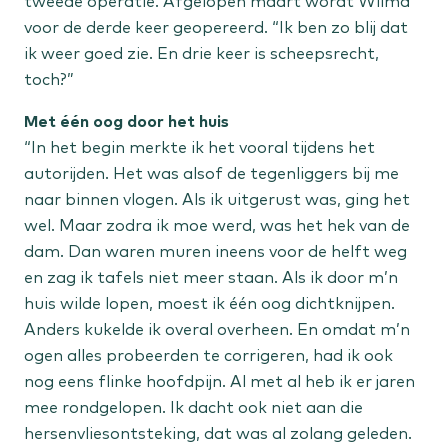
tweede operatie. Afgelopen maart wordt Wilma
Gehoorproblemen
voor de derde keer geopereerd. “Ik ben zo blij dat
Oorontsteking
ik weer goed zie. En drie keer is scheepsrecht,
toch?”
Buik, bekken en anus
Met één oog door het huis
Galstenen
“In het begin merkte ik het vooral tijdens het
Vergrote prostaat
autorijden. Het was alsof de tegenliggers bij me
Anale klachten
naar binnen vlogen. Als ik uitgerust was, ging het
wel. Maar zodra ik moe werd, was het hek van de
Huid en vaten
dam. Dan waren muren ineens voor de helft weg
en zag ik tafels niet meer staan. Als ik door m’n
Verdachte plekjes
huis wilde lopen, moest ik één oog dichtknijpen.
Spataderen
Anders kukelde ik overal overheen. En omdat m’n
Vetbult
ogen alles probeerden te corrigeren, had ik ook
nog eens flinke hoofdpijn. Al met al heb ik er jaren
Sportletsel
mee rondgelopen. Ik dacht ook niet aan die
hersenvliesontsteking, dat was al zolang geleden.
Knieletsel