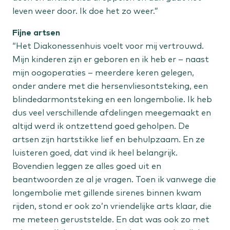
leven weer door. Ik doe het zo weer.”
Staat jouw behandeling er niet tussen?
Fijne artsen
Bekijk alle aandoeningen
“Het Diakonessenhuis voelt voor mij vertrouwd.
Mijn kinderen zijn er geboren en ik heb er – naast
mijn oogoperaties – meerdere keren gelegen,
onder andere met die hersenvliesontsteking, een
blindedarmontsteking en een longembolie. Ik heb
dus veel verschillende afdelingen meegemaakt en
altijd werd ik ontzettend goed geholpen. De
artsen zijn hartstikke lief en behulpzaam. En ze
luisteren goed, dat vind ik heel belangrijk.
Bovendien leggen ze alles goed uit en
beantwoorden ze al je vragen. Toen ik vanwege die
longembolie met gillende sirenes binnen kwam
rijden, stond er ook zo’n vriendelijke arts klaar, die
me meteen geruststelde. En dat was ook zo met