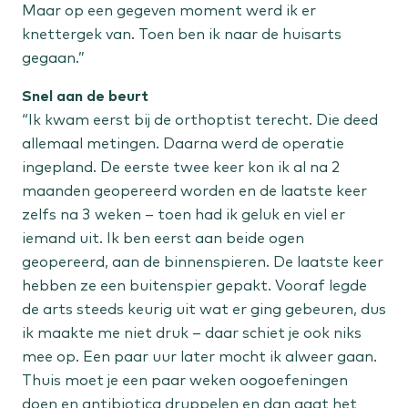
Maar op een gegeven moment werd ik er
knettergek van. Toen ben ik naar de huisarts
Vrouw
gegaan.”
Menstruatieklachten
Snel aan de beurt
Overgangsklachten
“Ik kwam eerst bij de orthoptist terecht. Die deed
allemaal metingen. Daarna werd de operatie
Kind
ingepland. De eerste twee keer kon ik al na 2
maanden geopereerd worden en de laatste keer
Flaporen
zelfs na 3 weken – toen had ik geluk en viel er
Liesbreuk
iemand uit. Ik ben eerst aan beide ogen
Scheelzien
geopereerd, aan de binnenspieren. De laatste keer
hebben ze een buitenspier gepakt. Vooraf legde
Expertisecentra
de arts steeds keurig uit wat er ging gebeuren, dus
ik maakte me niet druk – daar schiet je ook niks
Liesbreuk
mee op. Een paar uur later mocht ik alweer gaan.
Niersteen
Thuis moet je een paar weken oogoefeningen
doen en antibiotica druppelen en dan gaat het