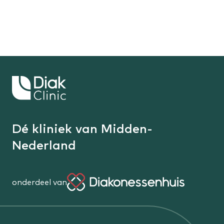
Cornelissen,
Koenraads,
Th.H.
dr.
Y.
Keer
terug
naar
de
Dé kliniek van Midden-
homepage
Nederland
onderdeel van
Diakonessenhuis