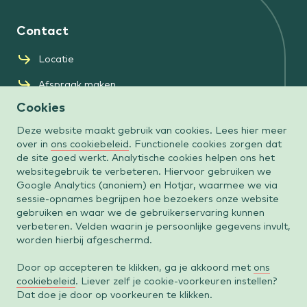
Contact
Locatie
Afspraak maken
Cookies
Zorgverzekeraars
Over ons
Deze website maakt gebruik van cookies. Lees hier meer
over in
ons cookiebeleid
. Functionele cookies zorgen dat
Onze artsen
de site goed werkt. Analytische cookies helpen ons het
websitegebruik te verbeteren. Hiervoor gebruiken we
Behandelingen
Google Analytics (anoniem) en Hotjar, waarmee we via
sessie-opnames begrijpen hoe bezoekers onze website
Wachttijden
gebruiken en waar we de gebruikerservaring kunnen
verbeteren. Velden waarin je persoonlijke gegevens invult,
Over Diak Clinic
worden hierbij afgeschermd.
Verwijzers
Door op accepteren te klikken, ga je akkoord met
ons
Meer informatie
cookiebeleid
. Liever zelf je cookie-voorkeuren instellen?
Dat doe je door op voorkeuren te klikken.