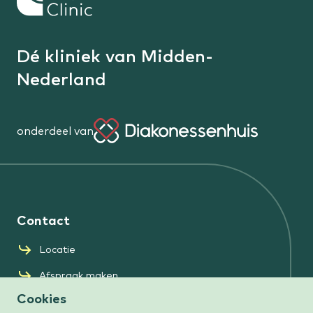
terug
naar
de
Dé kliniek van Midden-
homepage
Nederland
onderdeel van
Diakonessenhuis
Contact
Locatie
Afspraak maken
Cookies
Zorgverzekeraars