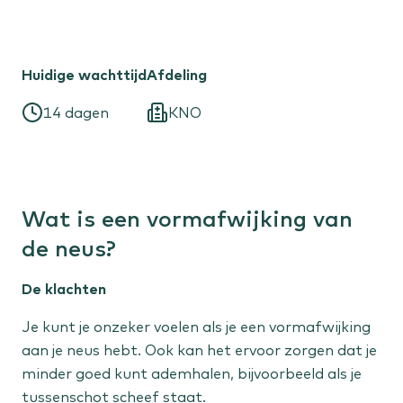
Vrouw
Huidige wachttijd
Afdeling
Menstruatieklachten
Overgangsklachten
14 dagen
KNO
Kind
Flaporen
Wat is een vormafwijking van
Liesbreuk
Scheelzien
de neus?
De klachten
Expertisecentra
Je kunt je onzeker voelen als je een vormafwijking
Liesbreuk
aan je neus hebt. Ook kan het ervoor zorgen dat je
Niersteen
minder goed kunt ademhalen, bijvoorbeeld als je
tussenschot scheef staat.