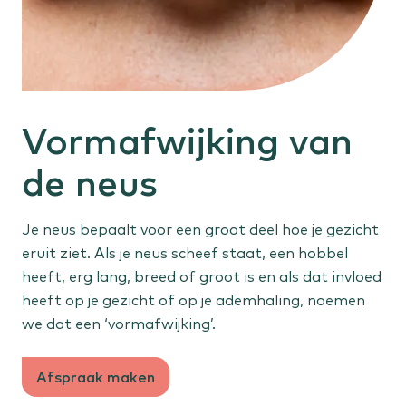
Gehoorproblemen
Oorontsteking
Buik, bekken en anus
Galstenen
Vormafwijking van
Vergrote prostaat
Anale klachten
de neus
Huid en vaten
Je neus bepaalt voor een groot deel hoe je gezicht
eruit ziet. Als je neus scheef staat, een hobbel
Verdachte plekjes
heeft, erg lang, breed of groot is en als dat invloed
Spataderen
heeft op je gezicht of op je ademhaling, noemen
Vetbult
we dat een ‘vormafwijking’.
Sportletsel
Afspraak maken
Knieletsel