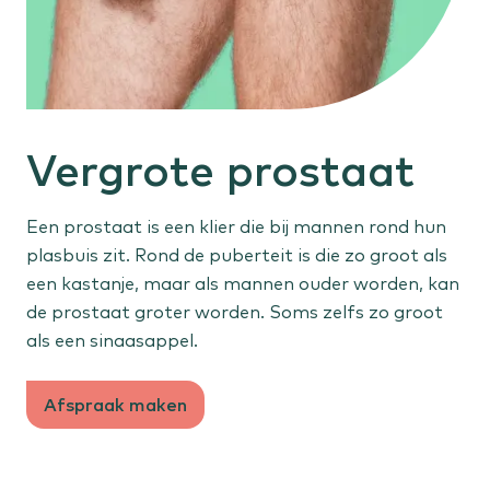
Gehoorproblemen
Oorontsteking
Buik, bekken en anus
Galstenen
Vergrote prostaat
Vergrote prostaat
Anale klachten
Een prostaat is een klier die bij mannen rond hun
plasbuis zit. Rond de puberteit is die zo groot als
Huid en vaten
een kastanje, maar als mannen ouder worden, kan
Verdachte plekjes
de prostaat groter worden. Soms zelfs zo groot
Spataderen
als een sinaasappel.
Vetbult
Afspraak maken
Sportletsel
Knieletsel