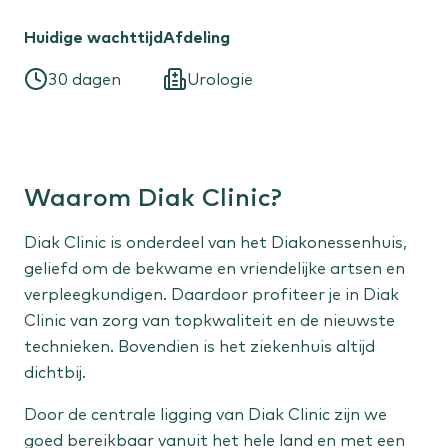
Huidige wachttijd
Afdeling
Vrouw
30 dagen
Urologie
Menstruatieklachten
Overgangsklachten
Kind
Waarom Diak Clinic?
Flaporen
Diak Clinic is onderdeel van het Diakonessenhuis,
Liesbreuk
geliefd om de bekwame en vriendelijke artsen en
Scheelzien
verpleegkundigen. Daardoor profiteer je in Diak
Clinic van zorg van topkwaliteit en de nieuwste
Expertisecentra
technieken. Bovendien is het ziekenhuis altijd
Liesbreuk
dichtbij.
Niersteen
Door de centrale ligging van Diak Clinic zijn we
goed bereikbaar vanuit het hele land en met een