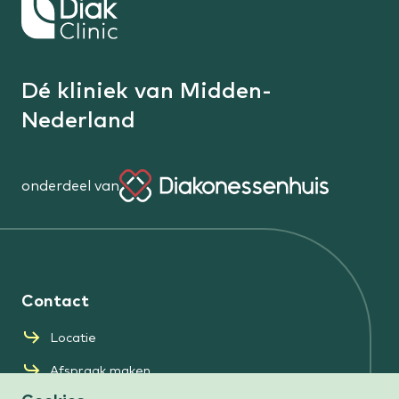
Keer
terug
naar
de
Dé kliniek van Midden-
homepage
Nederland
onderdeel van
Diakonessenhuis
Contact
Locatie
Afspraak maken