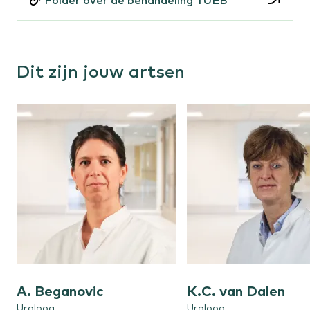
Folder over de behandeling TUEB
Dit zijn jouw artsen
Lees
Lees
A. Beganovic
K.C. van Dalen
meer
meer
Uroloog
over
Uroloog
over