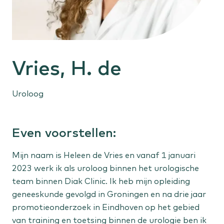
Gehoorproblemen
Oorontsteking
Buik, bekken en anus
Vries, H. de
Galstenen
Vergrote prostaat
Anale klachten
Uroloog
Huid en vaten
Even voorstellen:
Verdachte plekjes
Spataderen
Mijn naam is Heleen de Vries en vanaf 1 januari
Vetbult
2023 werk ik als uroloog binnen het urologische
team binnen Diak Clinic. Ik heb mijn opleiding
geneeskunde gevolgd in Groningen en na drie jaar
Sportletsel
promotieonderzoek in Eindhoven op het gebied
Knieletsel
van training en toetsing binnen de urologie ben ik