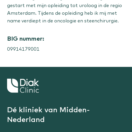
gestart met mijn opleiding tot uroloog in de regio
Amsterdam. Tijdens de opleiding heb ik mij met
Vrouw
name verdiept in de oncologie en steenchirurgie.
Menstruatieklachten
Overgangsklachten
BIG nummer:
09914179001
Kind
Flaporen
Liesbreuk
Scheelzien
Keer
terug
naar
Expertisecentra
de
Dé kliniek van Midden-
Liesbreuk
homepage
Niersteen
Nederland