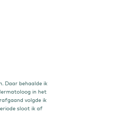
n. Daar behaalde ik
 dermatoloog in het
rafgaand volgde ik
riode sloot ik af