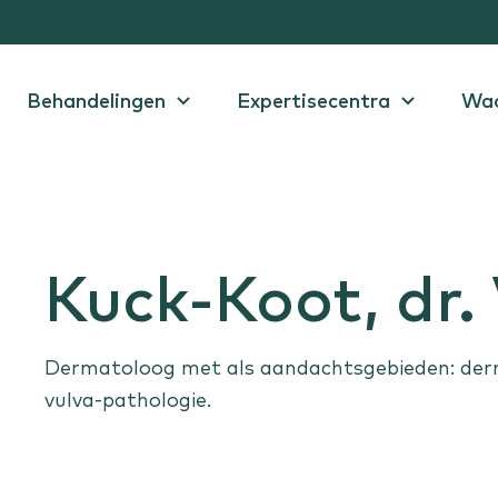
Behandelingen
Expertisecentra
Wac
ekken en
Huid en vaten
Sportletsel
Verdachte plekjes
Knieletsel
Kuck-Koot, dr.
en
Spataderen
e prostaat
Vetbult
lachten
Dermatoloog met als aandachtsgebieden: derm
vulva-pathologie.
isecentra
uk