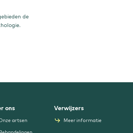
gebieden de
hologie.
r ons
Verwijzers
Onze artsen
Meer informatie
Behandelingen