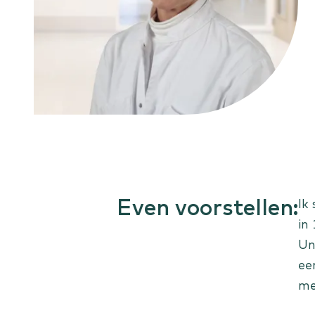
Overgangsklachten
Liesbreuk
Nierste
Scheelzien
Even voorstellen:
Ik
in
Un
ee
me