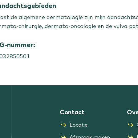
andachtsgebieden
ast de algemene dermatologie zijn mijn aandachts
rmato-chirurgie, dermato-oncologie en de vulva pat
IG-nummer:
032850501
Contact
Ove
Locatie
Afspraak maken