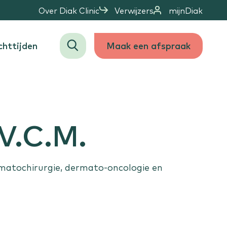
Over Diak Clinic
Verwijzers
mijnDiak
httijden
Maak een afspraak
Zoeken
Staat jouw behandeling er niet tussen?
 V.C.M.
Bekijk alle aandoeningen
atochirurgie, dermato-oncologie en