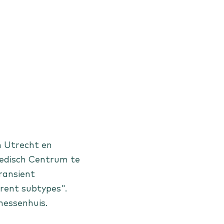
n Utrecht en
 Medisch Centrum te
ransient
erent subtypes".
nessenhuis.