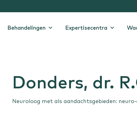
Behandelingen
Expertisecentra
Wac
ekken en
Huid en vaten
Sportletsel
Verdachte plekjes
Knieletsel
Donders, dr. R
en
Spataderen
e prostaat
Vetbult
lachten
Neuroloog met als aandachtsgebieden: neuro-o
isecentra
uk