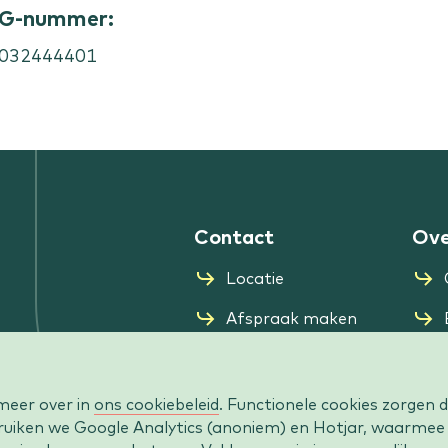
IG-nummer:
032444401
Contact
Ove
Locatie
Afspraak maken
Zorgverzekeraars
meer over in
ons cookiebeleid
. Functionele cookies zorgen 
bruiken we Google Analytics (anoniem) en Hotjar, waarmee