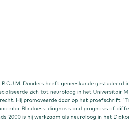
en
. R.C.J.M. Donders heeft geneeskunde gestudeerd i
ecialiseerde zich tot neuroloog in het Universitair
recht. Hij promoveerde daar op het proefschrift "T
nocular Blindness: diagnosis and prognosis of diff
nds 2000 is hij werkzaam als neuroloog in het Diako