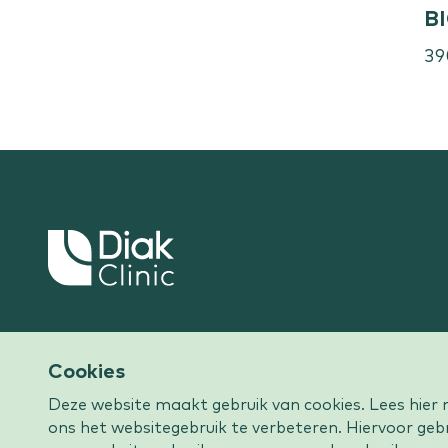
B
39
Keer
terug
naar
de
Dé kliniek van Midden-
homepage
Cookies
Nederland
Deze website maakt gebruik van cookies. Lees hier 
ons het websitegebruik te verbeteren. Hiervoor ge