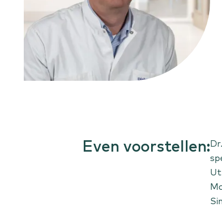
Overgangsklachten
Liesbreuk
Nierste
Scheelzien
Even voorstellen:
Dr
sp
Ut
Mo
Si