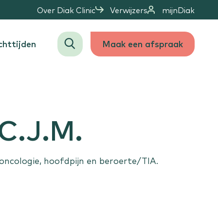
Over Diak Clinic
Verwijzers
mijnDiak
httijden
Maak een afspraak
Zoeken
Staat jouw behandeling er niet tussen?
.C.J.M.
Bekijk alle aandoeningen
ncologie, hoofdpijn en beroerte/TIA.