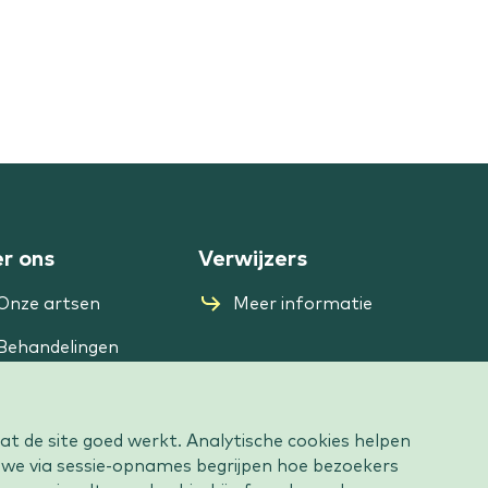
r ons
Verwijzers
Onze artsen
Meer informatie
Behandelingen
Wachttijden
Over Diak Clinic
dat de site goed werkt. Analytische cookies helpen
 we via sessie-opnames begrijpen hoe bezoekers