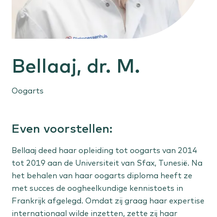
Gehoorproblemen
Oorontsteking
Buik, bekken en anus
Bellaaj, dr. M.
Galstenen
Vergrote prostaat
Anale klachten
Oogarts
Huid en vaten
Even voorstellen:
Verdachte plekjes
Spataderen
Bellaaj deed haar opleiding tot oogarts van 2014
Vetbult
tot 2019 aan de Universiteit van Sfax, Tunesië. Na
het behalen van haar oogarts diploma heeft ze
met succes de oogheelkundige kennistoets in
Sportletsel
Frankrijk afgelegd. Omdat zij graag haar expertise
Knieletsel
internationaal wilde inzetten, zette zij haar