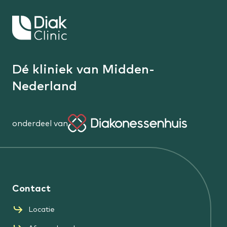
Staat jouw behandeling er niet tussen?
Keer
terug
Bekijk alle aandoeningen
naar
de
Dé kliniek van Midden-
homepage
Nederland
onderdeel van
Diakonessenhuis
Contact
Locatie