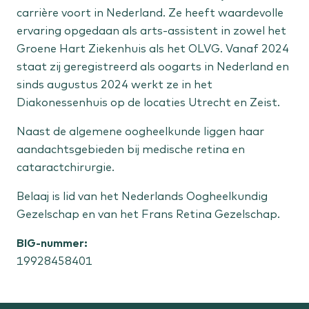
carrière voort in Nederland. Ze heeft waardevolle
ervaring opgedaan als arts-assistent in zowel het
Vrouw
Groene Hart Ziekenhuis als het OLVG. Vanaf 2024
Menstruatieklachten
staat zij geregistreerd als oogarts in Nederland en
Overgangsklachten
sinds augustus 2024 werkt ze in het
Diakonessenhuis op de locaties Utrecht en Zeist.
Kind
Naast de algemene oogheelkunde liggen haar
aandachtsgebieden bij medische retina en
Flaporen
cataractchirurgie.
Liesbreuk
Scheelzien
Belaaj is lid van het Nederlands Oogheelkundig
Gezelschap en van het Frans Retina Gezelschap.
Expertisecentra
BIG-nummer:
Liesbreuk
19928458401
Niersteen