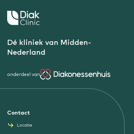
Keer
terug
naar
de
Dé kliniek van Midden-
homepage
Nederland
onderdeel van
Diakonessenhuis
Contact
Locatie