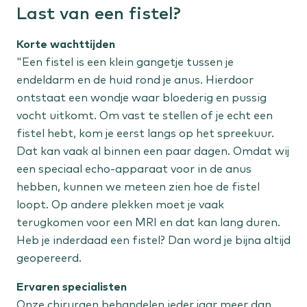
Last van een fistel?
Vrouw
Korte wachttijden
Menstruatieklachten
"Een fistel is een klein gangetje tussen je
Overgangsklachten
endeldarm en de huid rond je anus. Hierdoor
ontstaat een wondje waar bloederig en pussig
vocht uitkomt. Om vast te stellen of je echt een
Kind
fistel hebt, kom je eerst langs op het spreekuur.
Flaporen
Dat kan vaak al binnen een paar dagen. Omdat wij
Liesbreuk
een speciaal echo-apparaat voor in de anus
Scheelzien
hebben, kunnen we meteen zien hoe de fistel
loopt. Op andere plekken moet je vaak
terugkomen voor een MRI en dat kan lang duren.
Expertisecentra
Heb je inderdaad een fistel? Dan word je bijna altijd
Liesbreuk
geopereerd.
Niersteen
Ervaren specialisten
Onze chirurgen behandelen ieder jaar meer dan