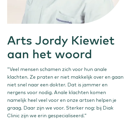
Gehoorproblemen
Oorontsteking
Buik, bekken en anus
Arts Jordy Kiewiet
Galstenen
Vergrote prostaat
aan het woord
Anale klachten
"Veel mensen schamen zich voor hun anale
Huid en vaten
klachten. Ze praten er niet makkelijk over en gaan
Verdachte plekjes
niet snel naar een dokter. Dat is jammer en
Spataderen
nergens voor nodig. Anale klachten komen
Vetbult
namelijk heel veel voor en onze artsen helpen je
graag. Daar zijn we voor. Sterker nog: bij Diak
Clinic zijn we erin gespecialiseerd."
Sportletsel
Knieletsel