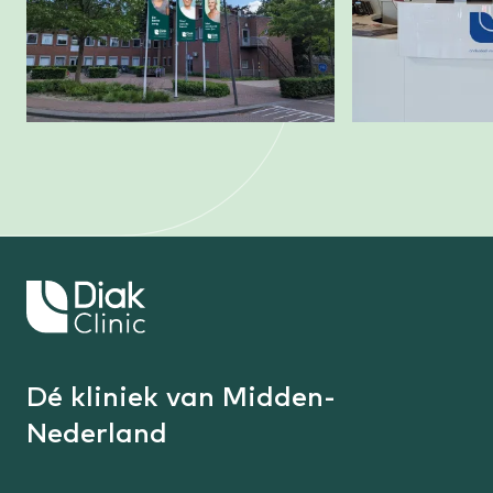
Keer
terug
naar
de
Dé kliniek van Midden-
homepage
Nederland