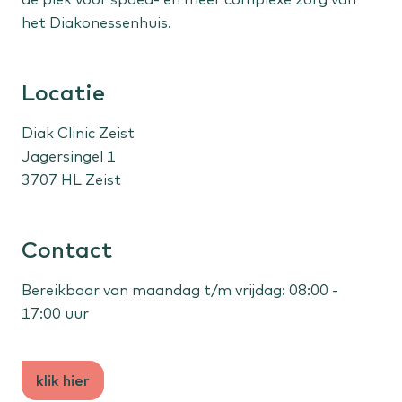
het Diakonessenhuis.
Vrouw
Menstruatieklachten
Locatie
Overgangsklachten
Diak Clinic Zeist
Jagersingel 1
Kind
3707 HL Zeist
Flaporen
Liesbreuk
Scheelzien
Contact
Bereikbaar van maandag t/m vrijdag: 08:00 -
Expertisecentra
17:00 uur
Liesbreuk
Niersteen
klik hier