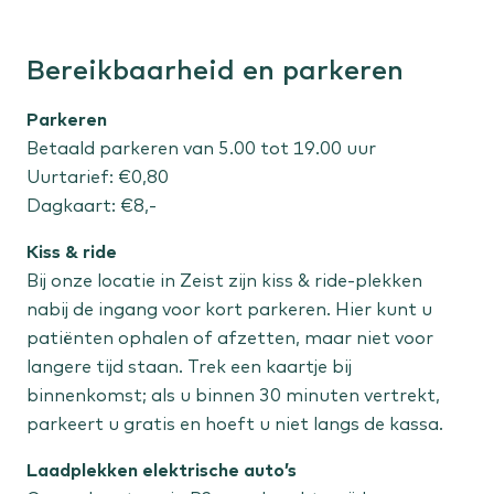
Staat jouw behandeling er niet tussen?
Bereikbaarheid en parkeren
Bekijk alle aandoeningen
Parkeren
Betaald parkeren van 5.00 tot 19.00 uur
Uurtarief: €0,80
Dagkaart: €8,-
Kiss & ride
Bij onze locatie in Zeist zijn kiss & ride-plekken
nabij de ingang voor kort parkeren. Hier kunt u
patiënten ophalen of afzetten, maar niet voor
langere tijd staan. Trek een kaartje bij
binnenkomst; als u binnen 30 minuten vertrekt,
parkeert u gratis en hoeft u niet langs de kassa.
Laadplekken elektrische auto’s