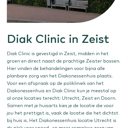
Gehoorproblemen
Oorontsteking
Buik, bekken en anus
Diak Clinic in Zeist
Galstenen
Vergrote prostaat
Anale klachten
Diak Clinic is gevestigd in Zeist, midden in het
groen en direct naast de prachtige Zeister bossen.
Hier vinden de behandelingen voor bijna alle
Huid en vaten
planbare zorg van het Diakonessenhuis plaats.
Verdachte plekjes
Voor een afspraak op de polikliniek van het
Spataderen
Diakonessenhuis en Diak Clinic kun je meestal op
Vetbult
al onze locaties terecht: Utrecht, Zeist en Doorn.
Samen met je huisarts kies je de locatie die voor
jou het prettigst is, vaak de locatie die het dichtst
Sportletsel
bij huis is. Het Diakonessenhuis locatie Utrecht is
Knieletsel
de plek voor spoed- en meer complexe zorg van